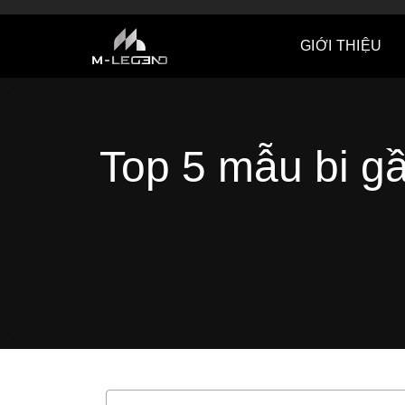
G-SFHBGQSVV5
Skip
to
content
GIỚI THIỆU
Top 5 mẫu bi g