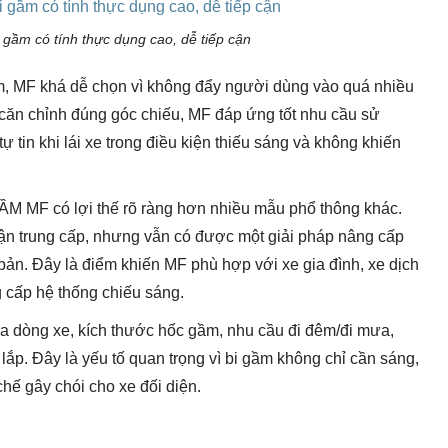
̂̀m có tính thực dụng cao, dễ tiếp cận
, MF khá dễ chọn vì không đẩy người dùng vào quá nhiều
à căn chỉnh đúng góc chiếu, MF đáp ứng tốt nhu cầu sử
ự tin khi lái xe trong điều kiện thiếu sáng và không khiến
 GẦM MF có lợi thế rõ ràng hơn nhiều mẫu phổ thông khác.
n trung cấp, nhưng vẫn có được một giải pháp nâng cấp
ản. Đây là điểm khiến MF phù hợp với xe gia đình, xe dịch
 cấp hệ thống chiếu sáng.
a dòng xe, kích thước hốc gầm, nhu cầu đi đêm/đi mưa,
lắp. Đây là yếu tố quan trọng vì bi gầm không chỉ cần sáng,
hế gây chói cho xe đối diện.