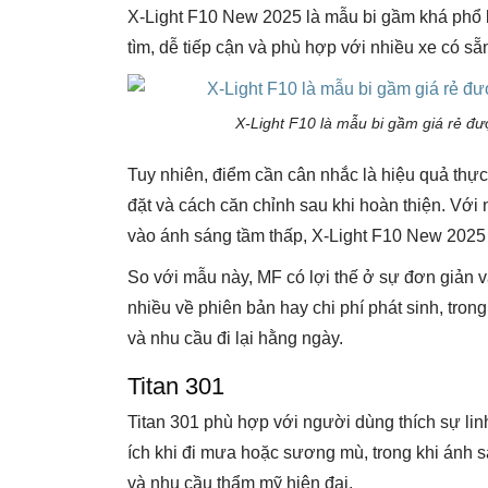
X-Light F10 New 2025 là mẫu bi gầm khá phổ 
tìm, dễ tiếp cận và phù hợp với nhiều xe có sẵn
X-Light F10 là mẫu bi gầm giá rẻ đươ
Tuy nhiên, điểm cần cân nhắc là hiệu quả thực 
đặt và cách căn chỉnh sau khi hoàn thiện. Với 
vào ánh sáng tầm thấp, X-Light F10 New 202
So với mẫu này, MF có lợi thế ở sự đơn giản 
nhiều về phiên bản hay chi phí phát sinh, tro
và nhu cầu đi lại hằng ngày.
Titan 301
Titan 301 phù hợp với người dùng thích sự li
ích khi đi mưa hoặc sương mù, trong khi ánh 
và nhu cầu thẩm mỹ hiện đại.