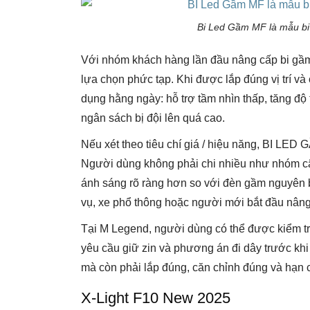
Bi Led Gầm MF là mẫu bi ga
Với nhóm khách hàng lần đầu nâng cấp bi gầm
lựa chọn phức tạp. Khi được lắp đúng vị trí v
dụng hằng ngày: hỗ trợ tầm nhìn thấp, tăng độ t
ngân sách bị đội lên quá cao.
Nếu xét theo tiêu chí giá / hiệu năng, BI LED
Người dùng không phải chi nhiều như nhóm cậ
ánh sáng rõ ràng hơn so với đèn gầm nguyên b
vụ, xe phổ thông hoặc người mới bắt đầu nâng
Tại M Legend, người dùng có thể được kiểm tr
yêu cầu giữ zin và phương án đi dây trước khi 
mà còn phải lắp đúng, căn chỉnh đúng và hạn c
X-Light F10 New 2025