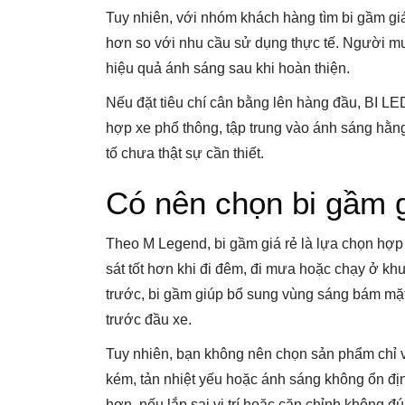
Tuy nhiên, với nhóm khách hàng tìm bi gầm giá 
hơn so với nhu cầu sử dụng thực tế. Người mua
hiệu quả ánh sáng sau khi hoàn thiện.
Nếu đặt tiêu chí cân bằng lên hàng đầu, BI L
hợp xe phổ thông, tập trung vào ánh sáng hằn
tố chưa thật sự cần thiết.
Có nên chọn bi gầm 
Theo M Legend, bi gầm giá rẻ là lựa chọn hợp 
sát tốt hơn khi đi đêm, đi mưa hoặc chạy ở kh
trước, bi gầm giúp bổ sung vùng sáng bám mặ
trước đầu xe.
Tuy nhiên, bạn không nên chọn sản phẩm chỉ v
kém, tản nhiệt yếu hoặc ánh sáng không ổn định
hơn, nếu lắp sai vị trí hoặc căn chỉnh không đú