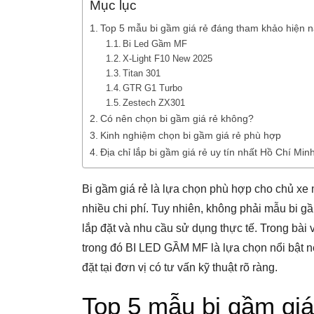
Mục lục
Top 5 mẫu bi gầm giá rẻ đáng tham khảo hiện 
Bi Led Gầm MF
X-Light F10 New 2025
Titan 301
GTR G1 Turbo
Zestech ZX301
Có nên chọn bi gầm giá rẻ không?
Kinh nghiệm chọn bi gầm giá rẻ phù hợp
Địa chỉ lắp bi gầm giá rẻ uy tín nhất Hồ Chí Min
Bi gầm giá rẻ là lựa chọn phù hợp cho chủ xe
nhiều chi phí. Tuy nhiên, không phải mẫu bi g
lắp đặt và nhu cầu sử dụng thực tế. Trong bài v
trong đó BI LED GẦM MF là lựa chọn nổi bật nế
đặt tại đơn vị có tư vấn kỹ thuật rõ ràng.
Top 5 mẫu bi gầm giá