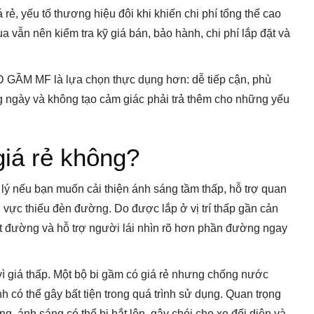
rẻ, yếu tố thương hiệu đôi khi khiến chi phí tổng thể cao
 vẫn nên kiểm tra kỹ giá bán, bảo hành, chi phí lắp đặt và
ED GẦM MF là lựa chọn thực dụng hơn: dễ tiếp cận, phù
g ngày và không tạo cảm giác phải trả thêm cho những yếu
giá rẻ không?
lý nếu bạn muốn cải thiện ánh sáng tầm thấp, hỗ trợ quan
u vực thiếu đèn đường. Do được lắp ở vị trí thấp gần cản
t đường và hỗ trợ người lái nhìn rõ hơn phần đường ngay
ì giá thấp. Một bộ bi gầm có giá rẻ nhưng chống nước
 có thể gây bất tiện trong quá trình sử dụng. Quan trọng
ng, ánh sáng có thể bị hắt lên, gây chói cho xe đối diện và